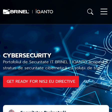
CYBERSECURITY
Portofoliul de Securitate IT BRINEL | IQANTO acoperă 6
straturi de securitate cibernetică cu soluții de top.
GET READY FOR NIS2 EU DIRECTIVE