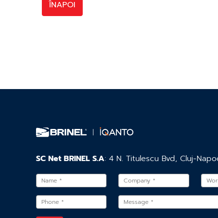
ÎNAPOI
SC Net BRINEL S.A
: 4 N. Titulescu Bvd, Cluj-Napo