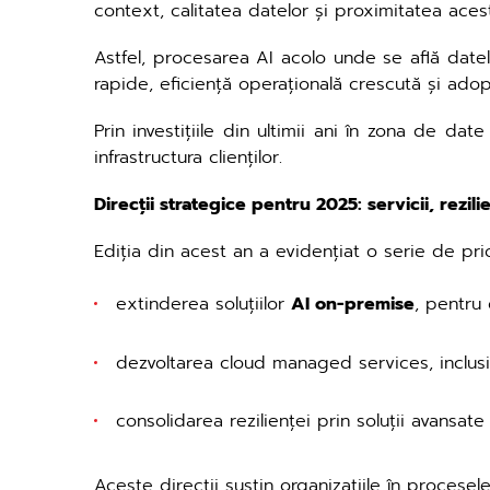
context, calitatea datelor și proximitatea acest
Astfel, procesarea AI acolo unde se află datele
rapide, eficiență operațională crescută și ad
Prin investițiile din ultimii ani în zona de d
infrastructura clienților.
Direcții strategice pentru 2025: servicii, rezil
Ediția din acest an a evidențiat o serie de prio
extinderea soluțiilor
AI on-premise
, pentru 
dezvoltarea cloud managed services, inclusi
consolidarea rezilienței prin soluții avansa
Aceste direcții susțin organizațiile în procesel