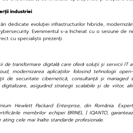
rții industriei
edicate evoluției infrastructurilor hibride, modernizării re
cybersecurity. Evenimentul s-a încheiat cu o sesiune de ne
ect cu specialiștii prezenți.
 de transformare digitală care oferă soluții și servicii IT 
cloud, modernizarea aplicațiilor folosind tehnologii ope
ții de securitate cibernetică, consultanță și managed ser
igitalizare, asigurând strategii scalabile și de viitor, al
nium Hewlett Packard Enterprise, din România. Exper
tificările membrilor echipei BRINEL | IQANTO, garantează
 ating cele mai înalte standarde profesionale.