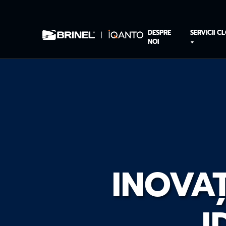
DESPRE
SERVICII C
NOI
INOVAȚ
I