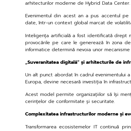
arhitecturilor moderne de Hybrid Data Center.
Evenimentul din acest an a pus accentul pe mod
date, într-un context global marcat de volatili
Inteligența artificială a fost identificată drept
provocările pe care le generează în zona de s
informatice determină nevoia unor mecanisme 
„Suveranitatea digitală” și arhitecturile de infr
Un alt punct abordat în cadrul evenimentului a f
Europa, devine necesară investiția în infrastruc
Acest model permite organizațiilor să își menți
cerințelor de conformitate și securitate.
Complexitatea infrastructurilor moderne și ev
Transformarea ecosistemelor IT continuă prin