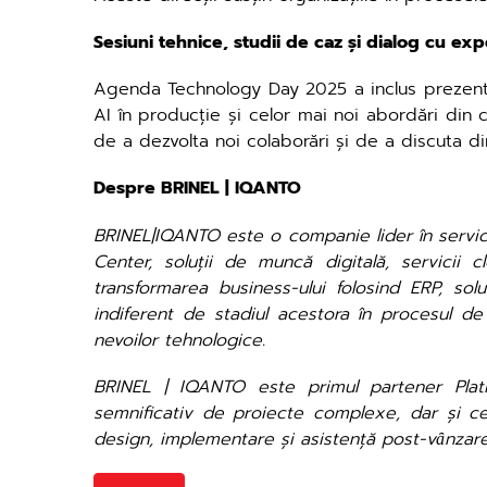
Sesiuni tehnice, studii de caz și dialog cu expe
Agenda Technology Day 2025 a inclus prezentări d
AI în producție și celor mai noi abordări din 
de a dezvolta noi colaborări și de a discuta dir
Despre BRINEL | IQANTO
BRINEL|IQANTO este o companie lider în servicii
Center, soluții de muncă digitală, servicii 
transformarea business-ului folosind ERP, solu
indiferent de stadiul acestora în procesul de d
nevoilor tehnologice.
BRINEL | IQANTO este primul partener Plati
semnificativ de proiecte complexe, dar și cer
design, implementare şi asistență post-vȃnzare