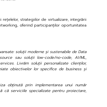
țelelor, strategiilor de virtualizare, integrării
tworking, oferind participanților oportunitatea
avansate: soluții moderne și sustenabile de Data
n-source sau soluții low-code/no-code, AI/ML,
vices. Livrăm soluții personalizate clienților,
iniate obiectivelor lor specifice de business și
tiza obținută prin implementarea unui număr
 că serviciile specializate pentru proiectare,