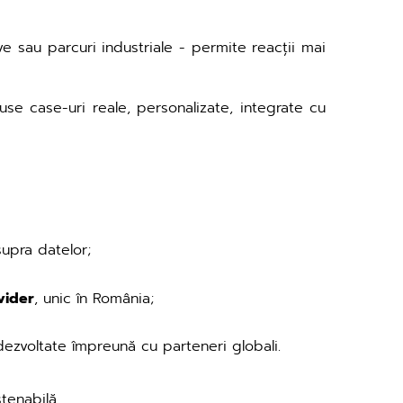
ve sau parcuri industriale - permite reacții mai
use case-uri reale, personalizate, integrate cu
supra datelor;
vider
, unic în România;
dezvoltate împreună cu parteneri globali.
tenabilă.