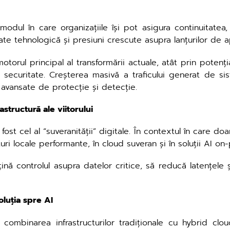
ul în care organizațiile își pot asigura continuitatea, 
tate tehnologică și presiuni crescute asupra lanțurilor de a
 motorul principal al transformării actuale, atât prin poten
ecuritate. Creșterea masivă a traficului generat de sist
avansate de protecție și detecție.
astructură ale viitorului
ost cel al “suveranității” digitale. În contextul în care d
turi locale performante, în cloud suveran și în soluții AI on
nă controlul asupra datelor critice, să reducă latențele și 
oluția spre AI
 combinarea infrastructurilor tradiționale cu hybrid cl