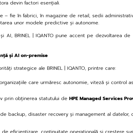
ora devin factori esențiali.
 – fie în fabrici, în magazine de retail, sedii administrati
optarea unor modele predictive și autonome.
ate și AI, BRINEL | IQANTO pune accent pe dezvoltarea de 
iență și AI on-premise
rități strategice ale BRINEL | IQANTO, printre care:
organizațiile care urmăresc autonomie, viteză și control a
v prin obținerea statutului de
HPE Managed Services Pro
te de backup, disaster recovery și management al datelor, 
e de eficientizare, continuitate operațională și creștere sus