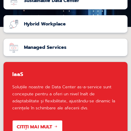
Sustainable Data Center
Hybrid Workplace
Managed Services
IaaS
Soluțiile noastre de Data Center as-a-service sunt
concepute pentru a oferi un nivel înalt de
adaptabilitate și flexibilitate, ajustându-se dinamic la
cerințele în schimbare ale afecerii dvs.
CITIȚI MAI MULT