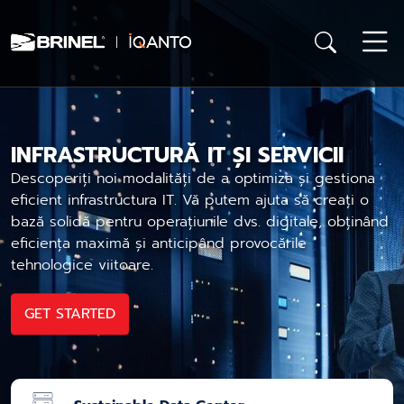
INFRASTRUCTURĂ IT ȘI SERVICII
Descoperiți noi modalități de a optimiza și gestiona
eficient infrastructura IT. Vă putem ajuta să creați o
bază solidă pentru operațiunile dvs. digitale, obținând
eficiența maximă și anticipând provocările
tehnologice viitoare.
GET STARTED