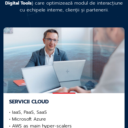
Digital Tools
) care optimizează modul de interacțiune
cu echipele interne, clienții și partenerii.
SERVICII CLOUD
• IaaS, PaaS, SaaS
• Microsoft Azure
• AWS as main hyper-scalers​