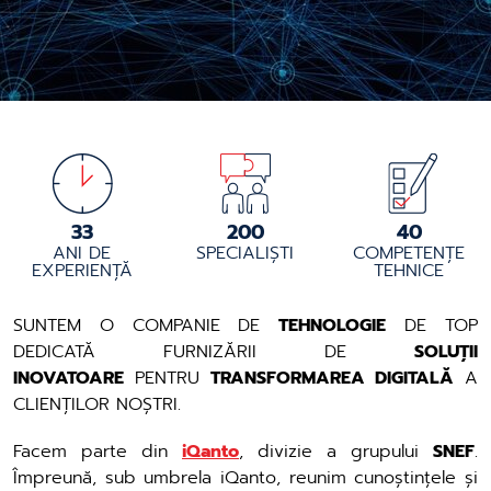
33
200
40
ANI DE
SPECIALIȘTI
COMPETENȚE
EXPERIENȚĂ
TEHNICE
SUNTEM O COMPANIE DE
TEHNOLOGIE
DE TOP
DEDICATĂ FURNIZĂRII DE
SOLUȚII
INOVATOARE
PENTRU
TRANSFORMAREA DIGITALĂ
A
CLIENȚILOR NOȘTRI.
Facem parte din
iQanto
, divizie a grupului
SNEF
.
Împreună, sub umbrela
iQanto
, reunim cunoștințele și