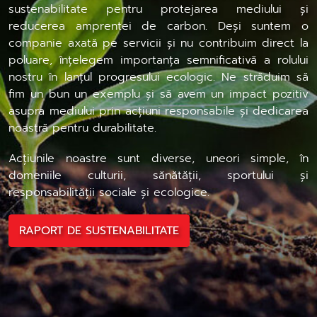
sustenabilitate pentru protejarea mediului și
reducerea amprentei de carbon. Deși suntem o
companie axată pe servicii și nu contribuim direct la
poluare, înțelegem importanța semnificativă a rolului
nostru în lanțul progresului ecologic. Ne străduim să
fim un bun un exemplu și să avem un impact pozitiv
asupra mediului prin acțiuni responsabile și dedicarea
noastră pentru durabilitate.
Acțiunile noastre sunt diverse, uneori simple, în
domeniile culturii, sănătății, sportului și
responsabilității sociale și ecologice.
RAPORT DE SUSTENABILITATE