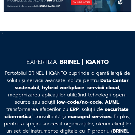
EXPERTIZA
BRINEL | IQANTO
Portofoliul BRINEL | IQANTO cuprinde o gamă largă de
solutii și servicii avansate: soluții pentru
Data Center
sustenabil
,
hybrid workplace
,
servicii cloud
,
modernizarea aplicațiilor utilizând tehnologii open-
source sau soluții
low-code/no-code
,
AI/ML
,
transformarea afacerilor cu
ERP
, soluții de
securitate
cibernetică
, consultanță și
managed services
. În plus,
pentru a sprijini succesul organizațiilor, oferim clienților
un set de instrumente digitale cu IP propriu (
BRINEL