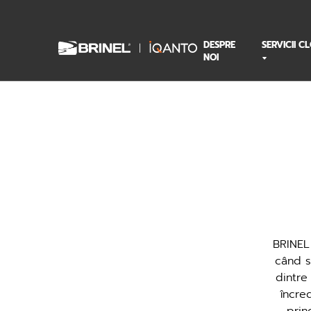
DESPRE
SERVICII C
NOI
BRINEL
când s
dintre
încre