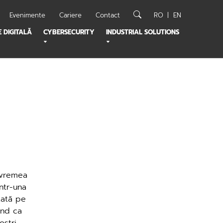
Evenimente
Cariere
Contact
RO
EN
 DIGITALĂ
CYBERSECURITY
INDUSTRIAL SOLUTIONS
 vremea
ntr-una
zată pe
ând ca