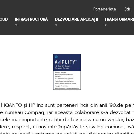
Parteneriate
Știri
LOUD
INFRASTRUCTURĂ
DEZVOLTARE APLICAȚII
TRANSFORMARE
 | IQANTO și HP Inc sunt parteneri încă din anii '90,de pe
e numeau Compaq, iar această colaborare s-a dezvoltat î
 cele mai importante relații de business cu un vendor, ba
dere, respect, cunoștințe împărtășite și valori comune, av