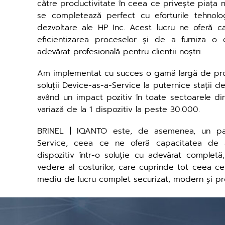
către productivitate în ceea ce privește piața
se completează perfect cu eforturile tehnolo
dezvoltare ale HP Inc. Acest lucru ne oferă c
eficientizarea proceselor și de a furniza o
adevărat profesională pentru clientii noștri.
Am implementat cu succes o gamă largă de proi
soluții Device-as-a-Service la puternice stații d
având un impact pozitiv în toate sectoarele din
variază de la 1 dispozitiv la peste 30.000.
BRINEL | IQANTO este, de asemenea, un pa
Service, ceea ce ne oferă capacitatea de 
dispozitiv într-o soluție cu adevărat completă
vedere al costurilor, care cuprinde tot ceea c
mediu de lucru complet securizat, modern și pr