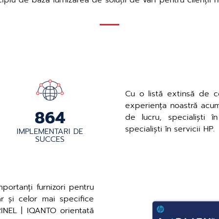
cipiu de bază furnizarea de soluții de vârf pentru clienții no
Cu o listă extinsă de ce
experiența noastră acumul
947
de lucru, specialiști î
specialiști în servicii HP.
IMPLEMENTARI DE
SUCCES
portanți furnizori pentru
r și celor mai specifice
BRINEL | IQANTO orientată