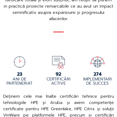
dedicare totală și efort susținut, am reușit să punem
in practică proiecte remarcabile ce au avut un impact
semnificativ asupra expansiunii și progresului
afacerilor.
25
97
289
ANI DE
CERTIFICĂRI
IMPLEMENTARI
PARTENERIAT
ACTIVE
DE SUCCES
Deținem cele mai înalte certificări tehnice pentru
tehnologiile HPE și Aruba și avem competențe
certificate pentru HPE Greenlake, HPE Citrix și soluții
VmWare pe platformele HPE, precum și certificări