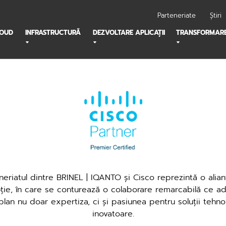
Parteneriate
Știri
LOUD
INFRASTRUCTURĂ
DEZVOLTARE APLICAȚII
TRANSFORMARE
neriatul dintre BRINEL | IQANTO și Cisco reprezintă o alia
ție, în care se conturează o colaborare remarcabilă ce ad
plan nu doar expertiza, ci și pasiunea pentru soluții tehno
inovatoare.