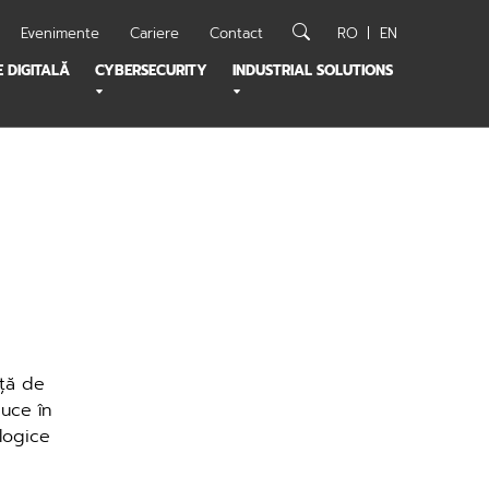
Evenimente
Cariere
Contact
RO
EN
 DIGITALĂ
CYBERSECURITY
INDUSTRIAL SOLUTIONS
nță de
uce în
logice