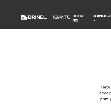
DESPRE
SERVICII C
NOI
Parte
excep
prim-