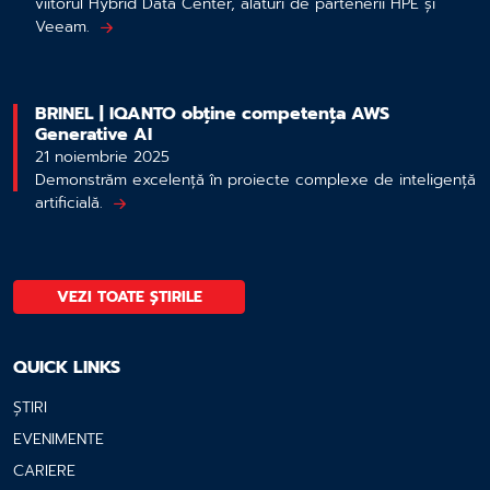
viitorul Hybrid Data Center, alături de partenerii HPE și
Veeam.
BRINEL | IQANTO obține competența AWS
Generative AI
21 noiembrie 2025
Demonstrăm excelență în proiecte complexe de inteligență
artificială.
VEZI TOATE ȘTIRILE
QUICK LINKS
ȘTIRI
EVENIMENTE
CARIERE