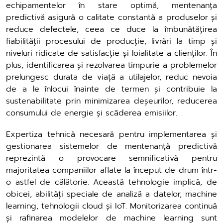
echipamentelor în stare optimă, mentenanța
predictivă asigură o calitate constantă a produselor și
reduce defectele, ceea ce duce la îmbunătățirea
fiabilității procesului de producție, livrări la timp și
niveluri ridicate de satisfacție și loialitate a clienților. În
plus, identificarea și rezolvarea timpurie a problemelor
prelungesc durata de viață a utilajelor, reduc nevoia
de a le înlocui înainte de termen și contribuie la
sustenabilitate prin minimizarea deșeurilor, reducerea
consumului de energie și scăderea emisiilor.
Expertiza tehnică necesară pentru implementarea și
gestionarea sistemelor de mentenanță predictivă
reprezintă o provocare semnificativă pentru
majoritatea companiilor aflate la început de drum într-
o astfel de călătorie. Această tehnologie implică, de
obicei, abilități speciale de analiză a datelor, machine
learning, tehnologii cloud și IoT. Monitorizarea continuă
și rafinarea modelelor de machine learning sunt