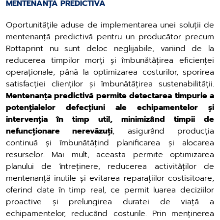
MENTENANȚĂ PREDICTIVĂ
Oportunitățile aduse de implementarea unei soluții de
mentenanță predictivă pentru un producător precum
Rottaprint nu sunt deloc neglijabile, variind de la
reducerea timpilor morți și îmbunătățirea eficienței
operaționale, până la optimizarea costurilor, sporirea
satisfacției clienților și îmbunătățirea sustenabilității.
Mentenanța predictivă permite detectarea timpurie a
potențialelor defecțiuni ale echipamentelor și
intervenția în timp util, minimizând timpii de
nefuncționare nerevăzuți
, asigurând producția
continuă și îmbunătățind planificarea și alocarea
resurselor. Mai mult, aceasta permite optimizarea
planului de întreținere, reducerea activităților de
mentenanță inutile și evitarea reparațiilor costisitoare,
oferind date în timp real, ce permit luarea deciziilor
proactive și prelungirea duratei de viață a
echipamentelor, reducând costurile. Prin menținerea