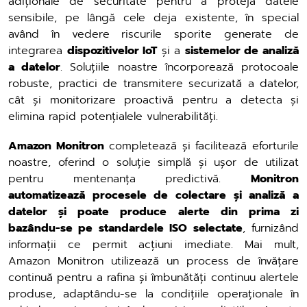
adiționale de securitate pentru a proteja datele
sensibile, pe lângă cele deja existente, în special
având în vedere riscurile sporite generate de
integrarea
dispozitivelor IoT
și a
sistemelor de analiză
a datelor
. Soluțiile noastre încorporează protocoale
robuste, practici de transmitere securizată a datelor,
cât și monitorizare proactivă pentru a detecta și
elimina rapid potențialele vulnerabilități.
Amazon Monitron
completează și facilitează eforturile
noastre, oferind o soluție simplă și ușor de utilizat
pentru mentenanța predictivă.
Monitron
automatizează procesele de colectare și analiză a
datelor și poate produce alerte din prima zi
bazându-se pe standardele ISO selectate
, furnizând
informații ce permit acțiuni imediate. Mai mult,
Amazon Monitron utilizează un process de învățare
continuă pentru a rafina și îmbunătăți continuu alertele
produse, adaptându-se la condițiile operaționale în