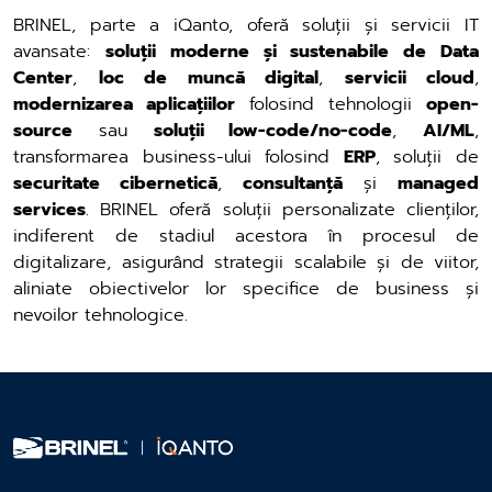
BRINEL, parte a iQanto, oferă soluții și servicii IT
avansate:
soluții moderne și sustenabile de Data
Center
,
loc de muncă digital
,
servicii cloud
,
modernizarea aplicațiilor
folosind tehnologii
open-
source
sau
soluții low-code/no-code
,
AI/ML
,
transformarea business-ului folosind
ERP
, soluții de
securitate cibernetică
,
consultanță
și
managed
services
. BRINEL oferă soluții personalizate clienților,
indiferent de stadiul acestora în procesul de
digitalizare, asigurând strategii scalabile și de viitor,
aliniate obiectivelor lor specifice de business și
nevoilor tehnologice.