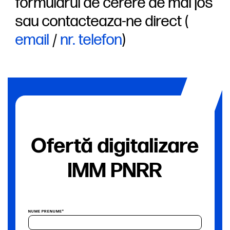
formularul de cerere de mai jos
sau contacteaza-ne direct (
email
/
nr. telefon
)
Ofertă digitalizare
IMM PNRR
NUME PRENUME*