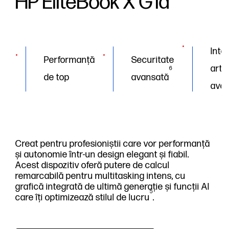
HP EliteBook X G1a
Inte
Performanță
Securitate
artif
6
de top
avansată
ava
Creat pentru profesioniștii care vor performanță
și autonomie într-un design elegant și fiabil.
Acest dispozitiv oferă putere de calcul
remarcabilă pentru multitasking intens, cu
grafică integrată de ultimă generație și funcții AI
5
care îți optimizează stilul de lucru
.