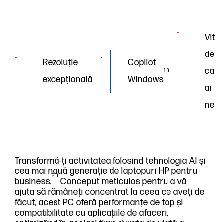
Vite
de
Rezoluție
Copilot
car
1,3
excepțională
Windows
ai
nev
Transformă-ți activitatea folosind tehnologia AI și
cea mai nouă generație de laptopuri HP pentru
2,3
business.
Conceput meticulos pentru a vă
ajuta să rămâneți concentrat la ceea ce aveți de
făcut, acest PC oferă performanțe de top și
compatibilitate cu aplicațiile de afaceri,