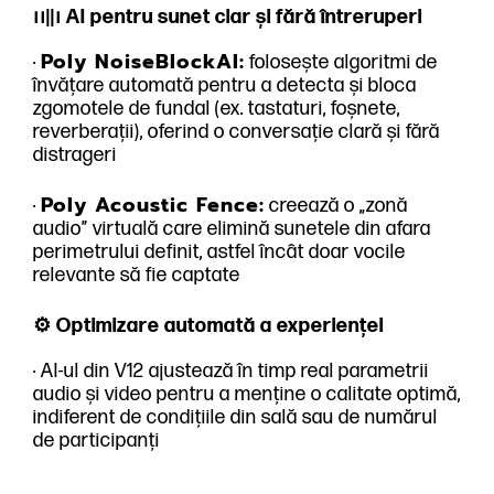
၊၊||၊ AI pentru sunet clar și fără întreruperi
Poly NoiseBlockAI:
·
folosește algoritmi de
învățare automată pentru a detecta și bloca
zgomotele de fundal (ex. tastaturi, foșnete,
reverberații), oferind o conversație clară și fără
distrageri
Poly Acoustic Fence:
·
creează o „zonă
audio” virtuală care elimină sunetele din afara
perimetrului definit, astfel încât doar vocile
relevante să fie captate
⚙️ Optimizare automată a experienței
· AI-ul din V12 ajustează în timp real parametrii
audio și video pentru a menține o calitate optimă,
indiferent de condițiile din sală sau de numărul
de participanți