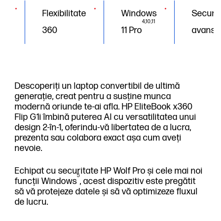
Flexibilitate
Windows
Securit
4,10,11
360
11 Pro
avansa
Descoperiți un laptop convertibil de ultimă
generație, creat pentru a susține munca
modernă oriunde te-ai afla. HP EliteBook x360
Flip G1i îmbină puterea AI cu versatilitatea unui
design 2-în-1, oferindu-vă libertatea de a lucra,
prezenta sau colabora exact așa cum aveți
nevoie.
Echipat cu securitate HP Wolf Pro și cele mai noi
5
funcții Windows
, acest dispozitiv este pregătit
să vă protejeze datele și să vă optimizeze fluxul
de lucru.