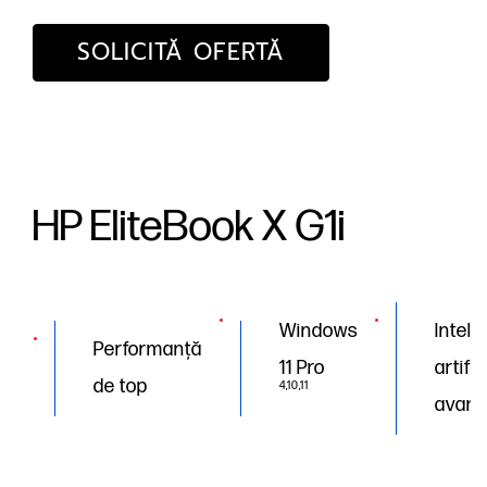
SOLICITĂ OFERTĂ
HP EliteBook X G1i
Windows
Inteli
Performanță
11 Pro
artific
de top
4,10,11
avans