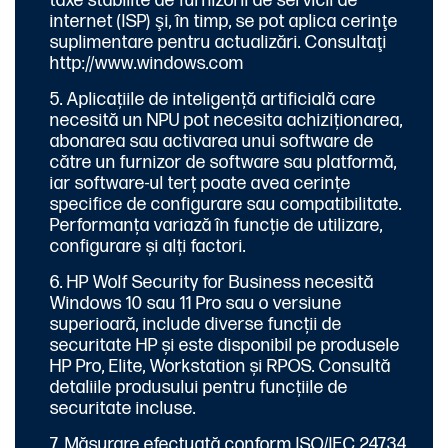
taxe stabilite de furnizorii de servicii de
internet (ISP) şi, în timp, se pot aplica cerinţe
suplimentare pentru actualizări. Consultaţi
http://www.windows.com
Aplicațiile de inteligență artificială care
necesită un NPU pot necesita achiziționarea,
abonarea sau activarea unui software de
către un furnizor de software sau platformă,
iar software-ul terț poate avea cerințe
specifice de configurare sau compatibilitate.
Performanța variază în funcție de utilizare,
configurare și alți factori.
HP Wolf Security for Business necesită
Windows 10 sau 11 Pro sau o versiune
superioară, include diverse funcții de
securitate HP și este disponibil pe produsele
HP Pro, Elite, Workstation și RPOS. Consultă
detaliile produsului pentru funcțiile de
securitate incluse.
Măsurare efectuată conform ISO/IEC 24734,