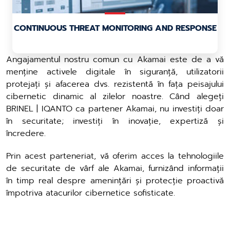
CONTINUOUS THREAT MONITORING AND RESPONSE
Angajamentul nostru comun cu Akamai este de a vă
menține activele digitale în siguranță, utilizatorii
protejați și afacerea dvs. rezistentă în fața peisajului
cibernetic dinamic al zilelor noastre. Când alegeți
BRINEL | IQANTO ca partener Akamai, nu investiți doar
în securitate; investiți în inovație, expertiză și
încredere.
Prin acest parteneriat, vă oferim acces la tehnologiile
de securitate de vârf ale Akamai, furnizând informații
în timp real despre amenințări și protecție proactivă
împotriva atacurilor cibernetice sofisticate.